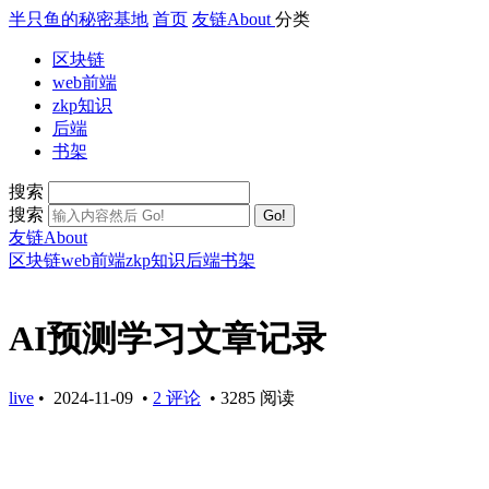
半只鱼的秘密基地
首页
友链
About
分类
区块链
web前端
zkp知识
后端
书架
搜索
搜索
Go!
友链
About
区块链
web前端
zkp知识
后端
书架
AI预测学习文章记录
live
•
2024-11-09
•
2 评论
•
3285 阅读