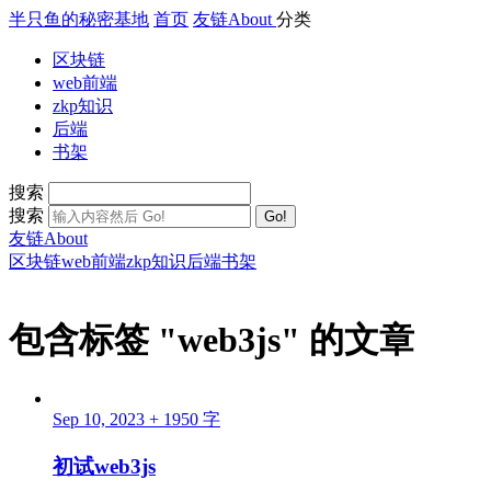
半只鱼的秘密基地
首页
友链
About
分类
区块链
web前端
zkp知识
后端
书架
搜索
搜索
Go!
友链
About
区块链
web前端
zkp知识
后端
书架
包含标签 "web3js" 的文章
Sep 10, 2023
+ 1950 字
初试web3js