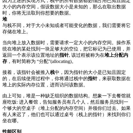
因为上述的实现方式，栈中的所有数据都必须占用已知且固定
大小的内存空间，假设数据大小是未知的，那么在取出数据
时，你将无法取到你想要的数据。
堆
与栈不同，对于大小未知或者可能变化的数据，我们需要将它
存储在堆上。
当向堆上放入数据时，需要请求一定大小的内存空间。操作系
统在堆的某处找到一块足够大的空位，把它标记为已使用，并
返回一个表示该位置地址的
指针
, 该过程被称为在
堆上分配内
存
，有时简称为 “分配”(allocating)。
接着，该指针会被推入
栈
中，因为指针的大小是已知且固定
的，在后续使用过程中，你将通过栈中的
指针
，来获取数据在
堆上的实际内存位置，进而访问该数据。
由上可知，堆是一种缺乏组织的数据结构。想象一下去餐馆就
座吃饭: 进入餐馆，告知服务员有几个人，然后服务员找到一
个够大的空桌子（堆上分配的内存空间）并领你们过去。如果
有人来迟了，他们也可以通过桌号（栈上的指针）来找到你们
坐在哪。
性能区别