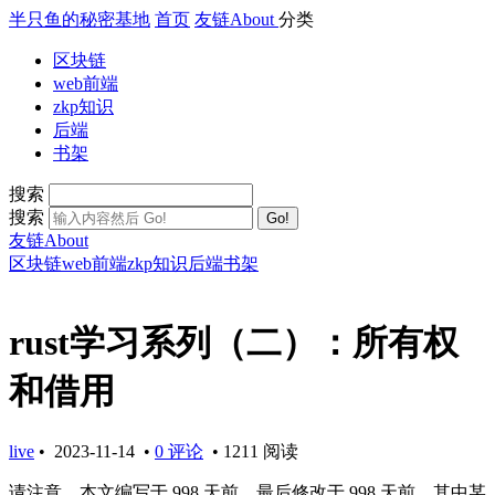
半只鱼的秘密基地
首页
友链
About
分类
区块链
web前端
zkp知识
后端
书架
搜索
搜索
Go!
友链
About
区块链
web前端
zkp知识
后端
书架
rust学习系列（二）：所有权
和借用
live
•
2023-11-14
•
0 评论
•
1211 阅读
请注意，本文编写于 998 天前，最后修改于 998 天前，其中某