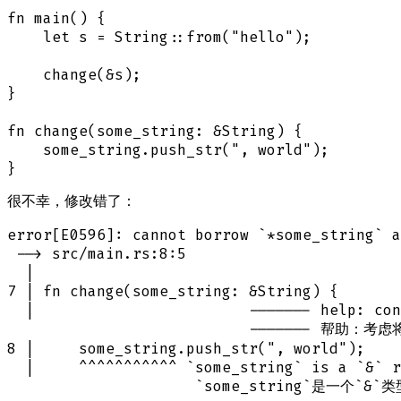
fn main() {

    let s = String::from("hello");

    change(&s);

}

fn change(some_string: &String) {

    some_string.push_str(", world");

很不幸，修改错了：
error[E0596]: cannot borrow `*some_string` a
 --> src/main.rs:8:5

  |

7 | fn change(some_string: &String) {

  |                        ------- help: con
                           ------- 帮助：
8 |     some_string.push_str(", world");

  |     ^^^^^^^^^^^ `some_string` is a `&` r