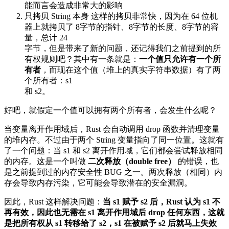
能而言会造成非常大的影响
只拷贝 String 本身 这样的拷贝非常快，因为在 64 位机
器上就拷贝了 8字节的指针、8字节的长度、8字节的容
量，总计 24
字节，但是带来了新的问题，还记得我们之前提到的所
有权规则吧？其中有一条就是：
一个值只允许有一个所
有者
，而现在这个值（堆上的真实字符串数据）有了两
个所有者：s1
和 s2。
好吧，就假定一个值可以拥有两个所有者，会发生什么呢？
当变量离开作用域后，Rust 会自动调用 drop 函数并清理变量
的堆内存。不过由于两个 String 变量指向了同一位置。这就有
了一个问题：当 s1 和 s2 离开作用域，它们都会尝试释放相同
的内存。这是一个叫做
二次释放（double free）
的错误，也
是之前提到过的内存安全性 BUG 之一。两次释放（相同）内
存会导致内存污染，它可能会导致潜在的安全漏洞。
因此，Rust 这样解决问题：
当 s1 赋予 s2 后，Rust 认为 s1 不
再有效，因此也无需在 s1 离开作用域后 drop 任何东西，这就
是把所有权从 s1 转移给了 s2，s1 在被赋予 s2 后就马上失效