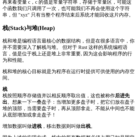
再来看变量 c，c 的值是常量字符串，存储于常量区，可能这
个函数我们只调用了一次，也可能我们不再会使用这个字符
串，但 "xyz" 只有当整个程序结束后系统才能回收这片内存。
栈(Stack)与堆(Heap)
栈和堆是编程语言最核心的数据结构，但是在很多语言中，你
并不需要深入了解栈与堆。 但对于 Rust 这样的系统编程语
言，值是位于栈上还是堆上非常重要, 因为这会影响程序的行
为和性能。
栈和堆的核心目标就是为程序在运行时提供可供使用的内存空
间。
栈
栈按照顺序存储值并以相反顺序取出值，这也被称作
后进先
出
。想象一下一叠盘子：当增加更多盘子时，把它们放在盘子
堆的顶部，当需要盘子时，再从顶部拿走。不能从中间也不能
从底部增加或拿走盘子！
增加数据叫做
进栈
，移出数据则叫做
出栈
。