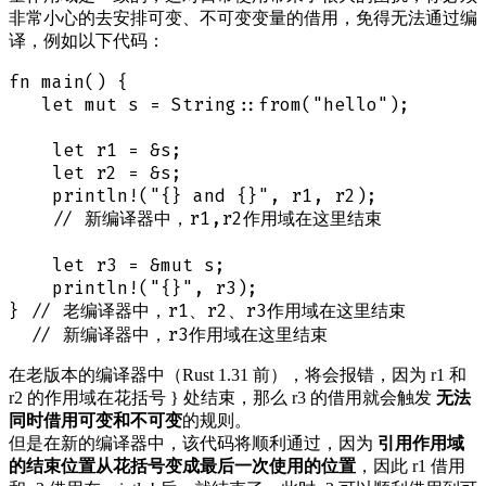
非常小心的去安排可变、不可变变量的借用，免得无法通过编
译，例如以下代码：
fn main() {

   let mut s = String::from("hello");

    let r1 = &s;

    let r2 = &s;

    println!("{} and {}", r1, r2);

    // 新编译器中，r1,r2作用域在这里结束

    let r3 = &mut s;

    println!("{}", r3);

} // 老编译器中，r1、r2、r3作用域在这里结束

在老版本的编译器中（Rust 1.31 前），将会报错，因为 r1 和
r2 的作用域在花括号 } 处结束，那么 r3 的借用就会触发
无法
同时借用可变和不可变
的规则。
但是在新的编译器中，该代码将顺利通过，因为
引用作用域
的结束位置从花括号变成最后一次使用的位置
，因此 r1 借用