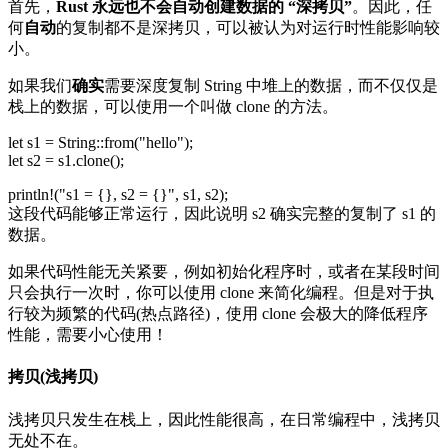
首先，
Rust 永远也不会自动创建数据的 “深拷贝”
。因此，任
何
自动
的复制都不是深拷贝，可以被认为对运行时性能影响较
小。
如果我们
确实
需要深度复制 String 中堆上的数据，而不仅仅是
栈上的数据，可以使用一个叫做 clone 的方法。
let s1 = String::from("hello");
let s2 = s1.clone();
println!("s1 = {}, s2 = {}", s1, s2);
这段代码能够正常运行，因此说明 s2 确实完整的复制了 s1 的
数据。
如果代码性能无关紧要，例如初始化程序时，或者在某段时间
只会执行一次时，你可以使用 clone 来简化编程。但是对于执
行较为频繁的代码(热点路径)，使用 clone 会极大的降低程序
性能，需要小心使用！
拷贝(浅拷贝)
浅拷贝只发生在栈上，因此性能很高，在日常编程中，浅拷贝
无处不在。