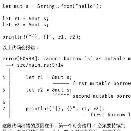
let mut s = String::from("hello");

let r1 = &mut s;

let r2 = &mut s;

以上代码会报错：
error[E0499]: cannot borrow `s` as mutab
 --> src/main.rs:5:14

  |

4 |     let r1 = &mut s;

  |              ------ first mutable bo
5 |     let r2 = &mut s;

  |              ^^^^^^ second mutable b
6 |

7 |     println!("{}, {}", r1, r2);

这段代码出错的原因在于，第一个可变借用 r1 必须要持续到