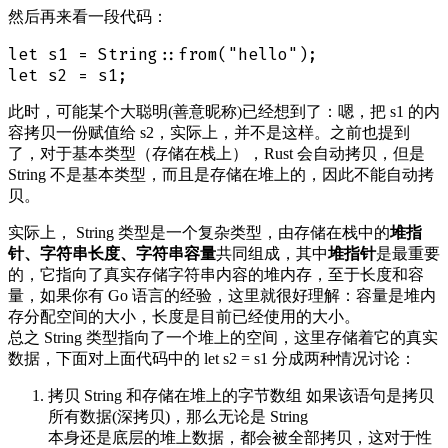
然后再来看一段代码：
let s1 = String::from("hello");

此时，可能某个大聪明(善意昵称)已经想到了：嗯，把 s1 的内
容拷贝一份赋值给 s2，实际上，并不是这样。之前也提到
了，对于基本类型（存储在栈上），Rust 会自动拷贝，但是
String 不是基本类型，而且是存储在堆上的，因此不能自动拷
贝。
实际上， String 类型是一个复杂类型，由存储在栈中的
堆指
针、字符串长度、字符串容量
共同组成，其中
堆指针
是最重要
的，它指向了真实存储字符串内容的堆内存，至于长度和容
量，如果你有 Go 语言的经验，这里就很好理解：容量是堆内
存分配空间的大小，长度是目前已经使用的大小。
总之 String 类型指向了一个堆上的空间，这里存储着它的真实
数据，下面对上面代码中的 let s2 = s1 分成两种情况讨论：
拷贝 String 和存储在堆上的字节数组 如果该语句是拷贝
所有数据(深拷贝)，那么无论是 String
本身还是底层的堆上数据，都会被全部拷贝，这对于性