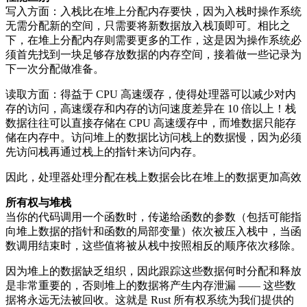
写入方面：入栈比在堆上分配内存要快，因为入栈时操作系统
无需分配新的空间，只需要将新数据放入栈顶即可。相比之
下，在堆上分配内存则需要更多的工作，这是因为操作系统必
须首先找到一块足够存放数据的内存空间，接着做一些记录为
下一次分配做准备。
读取方面：得益于 CPU 高速缓存，使得处理器可以减少对内
存的访问，高速缓存和内存的访问速度差异在 10 倍以上！栈
数据往往可以直接存储在 CPU 高速缓存中，而堆数据只能存
储在内存中。访问堆上的数据比访问栈上的数据慢，因为必须
先访问栈再通过栈上的指针来访问内存。
因此，处理器处理分配在栈上数据会比在堆上的数据更加高效
所有权与堆栈
当你的代码调用一个函数时，传递给函数的参数（包括可能指
向堆上数据的指针和函数的局部变量）依次被压入栈中，当函
数调用结束时，这些值将被从栈中按照相反的顺序依次移除。
因为堆上的数据缺乏组织，因此跟踪这些数据何时分配和释放
是非常重要的，否则堆上的数据将产生内存泄漏 —— 这些数
据将永远无法被回收。这就是 Rust 所有权系统为我们提供的