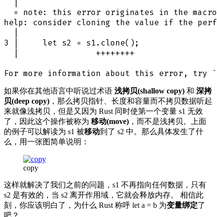
  |

  = note: this error originates in the macro
help: consider cloning the value if the perf
  |

3 |     let s2 = s1.clone();

  |                ++++++++

如果你在其他语言中听说过术语
浅拷贝(shallow copy)
和
深拷
贝(deep copy)
，那么拷贝指针、长度和容量而不拷贝数据听起
来就像浅拷贝，但是又因为 Rust 同时使第一个变量 s1 无效
了，因此这个操作被称为
移动(move)
，而不是浅拷贝。上面
的例子可以解读为 s1 被
移动
到了 s2 中。那么具体发生了什
么，用一张图简单说明：
copy
这样就解决了我们之前的问题，s1 不再指向任何数据，只有
s2 是有效的，当 s2 离开作用域，它就会释放内存。 相信此
刻，你应该明白了，为什么 Rust 称呼 let a = b 为
变量绑定
了
吧？